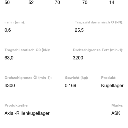
50
52
70
70
14
r min (mm):
Tragzahl dynamisch C (kN):
0,6
25,5
Tragzahl statisch C0 (kN):
Drehzahlgrenze Fett (min-1):
63,0
3200
Drehzahlgrenze Öl (min-1):
Gewicht (kg):
Produkt:
4300
0,169
Kugellager
Produktreihe:
Marke:
Axial-Rillenkugellager
ASK