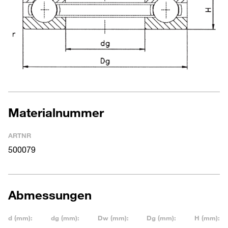
Materialnummer
ARTNR
500079
Abmessungen
d (mm):
dg (mm):
Dw (mm):
Dg (mm):
H (mm):