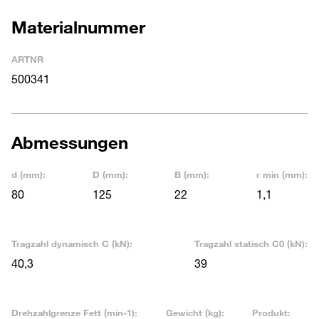
Materialnummer
ARTNR
500341
Abmessungen
d (mm):
D (mm):
B (mm):
r min (mm):
80
125
22
1,1
Tragzahl dynamisch C (kN):
Tragzahl statisch C0 (kN):
40,3
39
Drehzahlgrenze Fett (min-1):
Gewicht (kg):
Produkt: