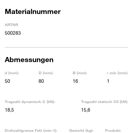
Materialnummer
ARTNR
500283
Abmessungen
d (mm):
D (mm):
B (mm):
r min (mm):
50
80
16
1
Tragzahl dynamisch C (kN):
Tragzahl statisch C0 (kN):
18,5
15,6
Drehzahlgrenze Fett (min-1):
Gewicht (kg):
Produkt: