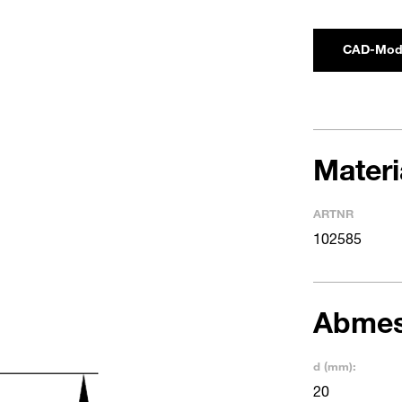
CAD-Mod
Mater
ARTNR
102585
Abme
d (mm):
20