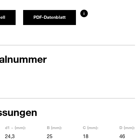
i
ell
PDF-Datenblatt
ialnummer
ssungen
d1 ~ (mm):
B (mm):
C (mm):
D (mm):
24,3
25
18
46