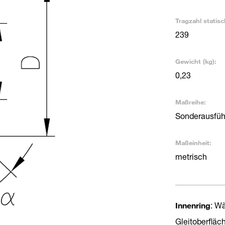
Tragzahl statisc
239
Gewicht (kg):
0,23
Maßreihe:
Sonderausfü
Maßeinheit:
metrisch
Innenring
: Wä
Gleitoberfläc