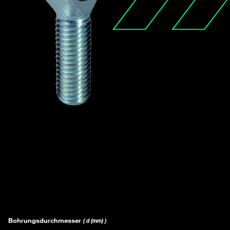
Bohrungsdurchmesser
( d (mm) )