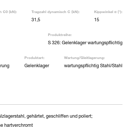
h C0 (kN):
Tragzahl dynamisch C (kN):
Kippwinkel α (°):
31,5
15
Produktreihe:
S 326: Gelenklager wartungspflichtig
Produktart:
Wartung/Gleitlagerung:
hrung
Gelenklager
wartungspflichtig Stahl/Stahl
lzlagerstahl, gehärtet, geschliffen und poliert;
he hartverchromt