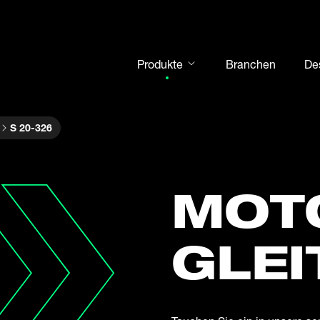
Produkte
Branchen
De
Gelenkköpfe
S 20-326
Gelenklager
Motorsport
Wälzlager
MOT
Gehäuseeinheiten
Kurven- und Stützrollen
GLEI
Welle-Nabe-Verbindungen
Gabelköpfe und Bolzen
Stahlkugeln