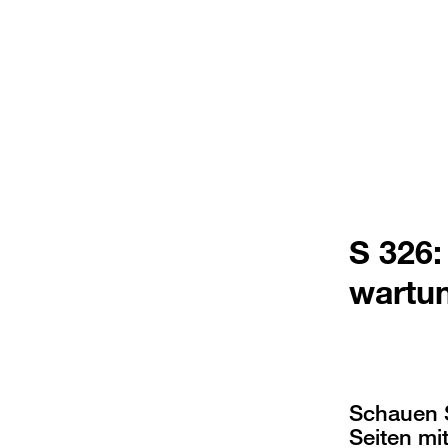
S 326:
wartun
Schauen S
Seiten mi