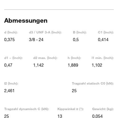
Abmessungen
d (Inch):
d3 / UNF 3-A (Inch):
B (Inch):
C1 (Inch):
0,375
3/8 - 24
0,5
0,414
d1 ~ (Inch):
d2 max. (Inch):
h (Inch):
l1 min. (Inch):
0,47
1,142
1,889
1,102
l2 (Inch):
Tragzahl statisch C0 (kN):
2,461
25
Tragzahl dynamisch C (kN):
Kippwinkel α (°):
Gewicht (kg):
25
13
0,054