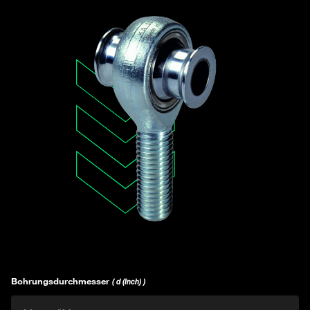
Bohrungsdurchmesser
( d (Inch) )