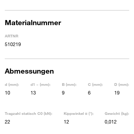
Materialnummer
ARTNR
510219
Abmessungen
d (mm):
d1 ~ (mm):
B (mm):
C (mm):
D (mm):
10
13
9
6
19
Tragzahl statisch C0 (kN):
Kippwinkel α (°):
Gewicht (kg):
22
12
0,012