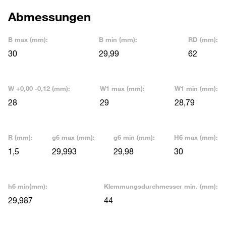
Abmessungen
B max (mm):
B min (mm):
RD (mm):
30
29,99
62
W +0,00 -0,12 (mm):
W1 max (mm):
W1 min (mm):
28
29
28,79
R (mm):
g6 max (mm):
g6 min (mm):
H6 max (mm):
1,5
29,993
29,98
30
h6 min(mm):
Klemmungsdurchmesser min. (mm):
29,987
44