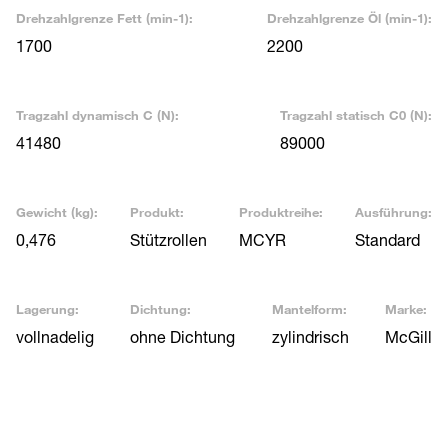
Drehzahlgrenze Fett (min-1):
Drehzahlgrenze Öl (min-1):
1700
2200
Tragzahl dynamisch C (N):
Tragzahl statisch C0 (N):
41480
89000
Gewicht (kg):
Produkt:
Produktreihe:
Ausführung:
0,476
Stützrollen
MCYR
Standard
Lagerung:
Dichtung:
Mantelform:
Marke:
vollnadelig
ohne Dichtung
zylindrisch
McGill