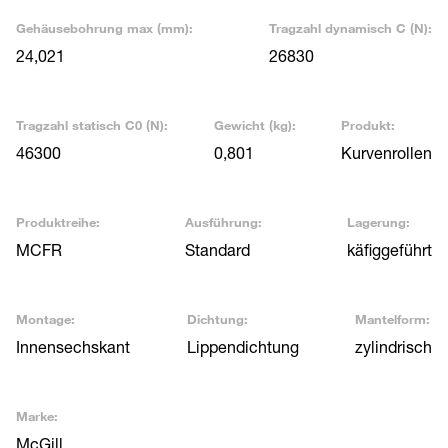
Gehäusebohrung max (mm):
Tragzahl dynamisch C (N):
24,021
26830
Tragzahl statisch C0 (N):
Gewicht (kg):
Produkt:
46300
0,801
Kurvenrollen
Produktreihe:
Ausführung:
Lagerung:
MCFR
Standard
käfiggeführt
Montage:
Dichtung:
Mantelform:
Innensechskant
Lippendichtung
zylindrisch
Marke:
McGill