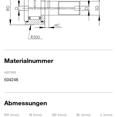
Materialnummer
ARTNR
504246
Abmessungen
RD (mm):
W (mm):
SD (mm):
SL (mm):
L (mm):