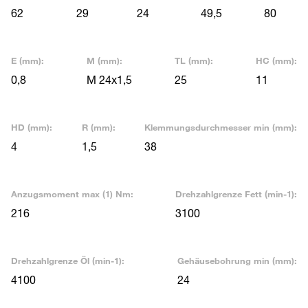
62
29
24
49,5
80
E (mm):
M (mm):
TL (mm):
HC (mm):
0,8
M 24x1,5
25
11
HD (mm):
R (mm):
Klemmungsdurchmesser min (mm):
4
1,5
38
Anzugsmoment max (1) Nm:
Drehzahlgrenze Fett (min-1):
216
3100
Drehzahlgrenze Öl (min-1):
Gehäusebohrung min (mm):
4100
24