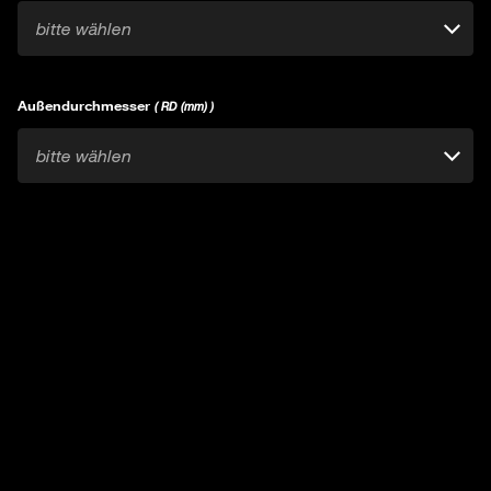
bitte wählen
Außendurchmesser
( RD (mm) )
bitte wählen