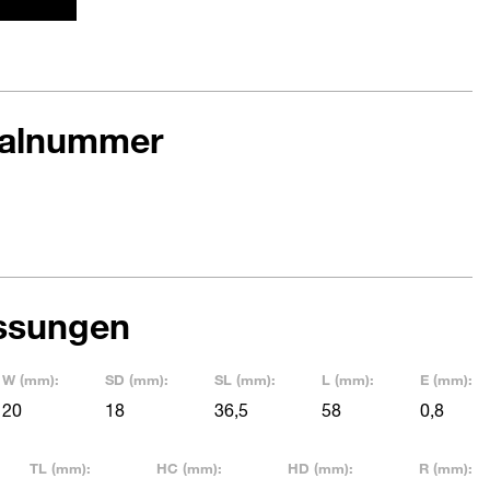
ialnummer
ssungen
W (mm):
SD (mm):
SL (mm):
L (mm):
E (mm):
20
18
36,5
58
0,8
TL (mm):
HC (mm):
HD (mm):
R (mm):