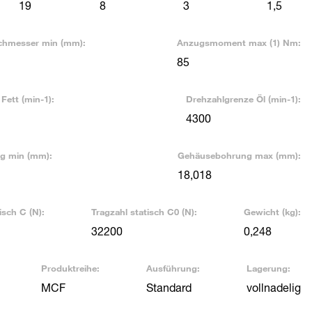
19
8
3
1,5
hmesser min (mm):
Anzugsmoment max (1) Nm:
85
Fett (min-1):
Drehzahlgrenze Öl (min-1):
4300
g min (mm):
Gehäusebohrung max (mm):
18,018
sch C (N):
Tragzahl statisch C0 (N):
Gewicht (kg):
32200
0,248
Produktreihe:
Ausführung:
Lagerung:
MCF
Standard
vollnadelig