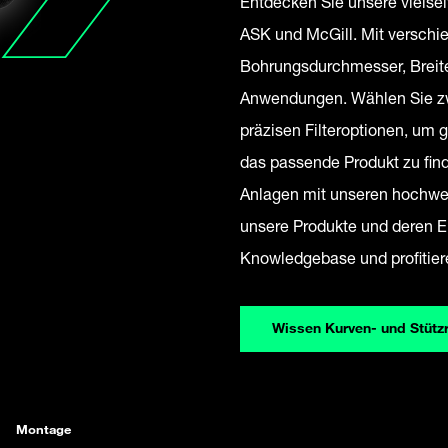
Entdecken Sie unsere vielsei
ASK und McGill. Mit versch
Bohrungsdurchmesser, Breite
Anwendungen. Wählen Sie zw
präzisen Filteroptionen, um 
das passende Produkt zu find
Anlagen mit unseren hochwer
unsere Produkte und deren E
Knowledgebase und profitie
Wissen Kurven- und Stützr
Montage