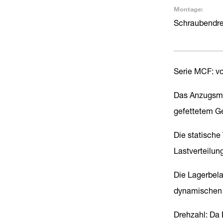
Montage:
Schraubendre
Serie MCF: vo
Das Anzugsmo
gefettetem Ge
Die statische
Lastverteilun
Die Lagerbel
dynamischen T
Drehzahl: Da