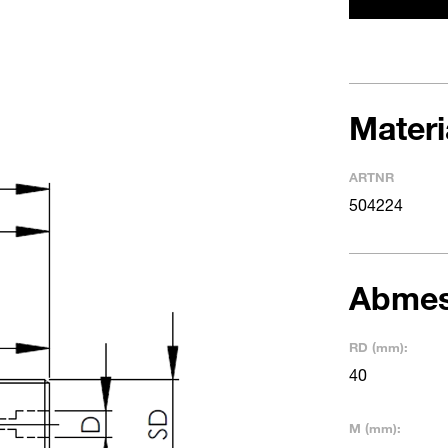
Mater
ARTNR
504224
Abme
RD (mm):
40
M (mm):