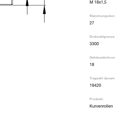
M 18x1,5
Klemmungsdurc
27
Drehzahlgrenze 
3300
Gehäusebohrun
18
Tragzahl dynami
19420
Produkt:
Kurvenrollen