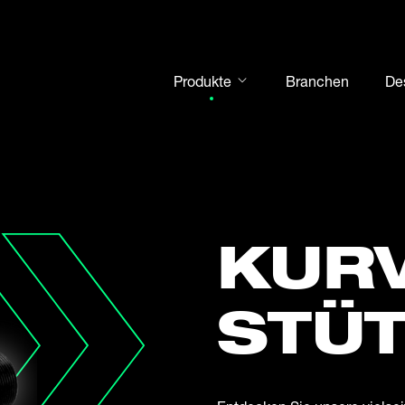
Produkte
Branchen
De
Gelenkköpfe
Gelenklager
Motorsport
Wälzlager
KUR
Gehäuseeinheiten
Kurven- und Stützrollen
STÜ
Welle-Nabe-Verbindungen
Gabelköpfe und Bolzen
Stahlkugeln