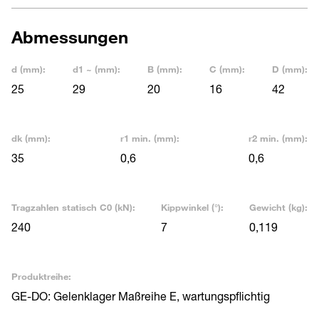
Abmessungen
d (mm):
d1 ~ (mm):
B (mm):
C (mm):
D (mm):
25
29
20
16
42
dk (mm):
r1 min. (mm):
r2 min. (mm):
35
0,6
0,6
Tragzahlen statisch C0 (kN):
Kippwinkel (°):
Gewicht (kg):
240
7
0,119
Produktreihe:
GE-DO: Gelenklager Maßreihe E, wartungspflichtig