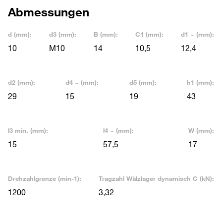
Abmessungen
d (mm):
d3 (mm):
B (mm):
C1 (mm):
d1 ~ (mm):
10
M10
14
10,5
12,4
d2 (mm):
d4 ~ (mm):
d5 (mm):
h1 (mm):
29
15
19
43
l3 min. (mm):
l4 ~ (mm):
W (mm):
15
57,5
17
Drehzahlgrenze (min-1):
Tragzahl Wälzlager dynamisch C (kN):
1200
3,32