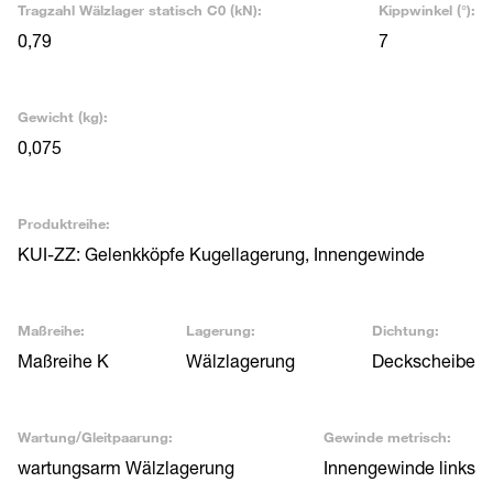
Tragzahl Wälzlager statisch C0 (kN):
Kippwinkel (°):
0,79
7
Gewicht (kg):
0,075
Produktreihe:
KUI-ZZ: Gelenkköpfe Kugellagerung, Innengewinde
Maßreihe:
Lagerung:
Dichtung:
Maßreihe K
Wälzlagerung
Deckscheibe
Wartung/Gleitpaarung:
Gewinde metrisch:
wartungsarm Wälzlagerung
Innengewinde links