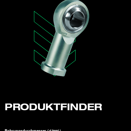
PRODUKTFINDER
Bohrungsdurchmesser
( d (mm) )