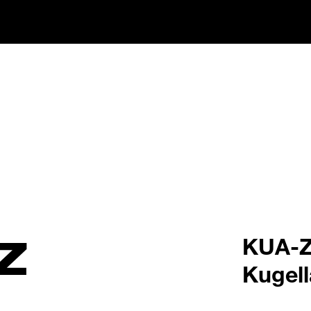
Z
KUA-Z
Kugel