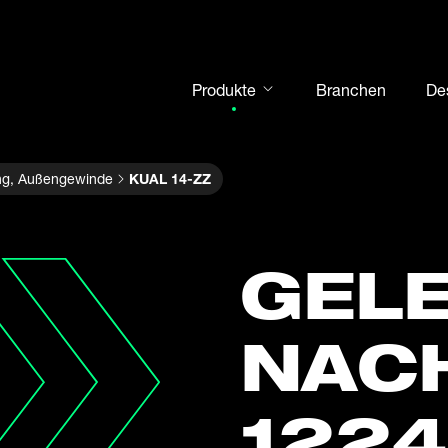
Produkte
Branchen
De
Gelenkköpfe
ng, Außengewinde
KUAL 14-ZZ
Gelenklager
Motorsport
Wälzlager
GELE
Gehäuseeinheiten
Kurven- und Stützrollen
NACH
Welle-Nabe-Verbindungen
Gabelköpfe und Bolzen
1224
Stahlkugeln