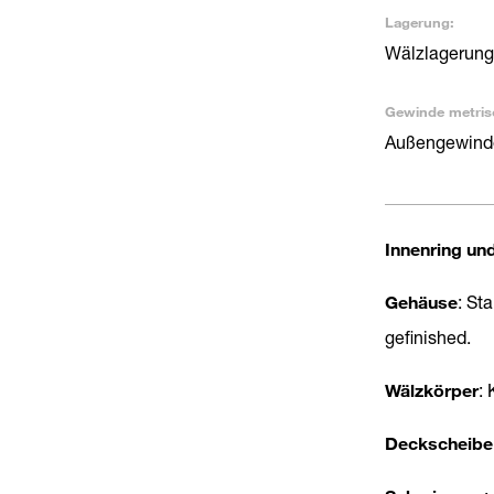
Lagerung:
Wälzlagerun
Gewinde metris
Außengewinde
Innenring un
Gehäuse
: St
gefinished.
Wälzkörper
:
Deckscheibe