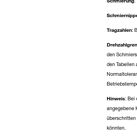
Schmierung
:
Schmiernipp
Tragzahlen
: 
Drehzahlgre
den Schmiers
den Tabellen 
Normaltoleran
Betriebstempe
Hinweis
: Bei
angegebene K
überschritten
könnten.