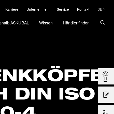
DE
Karriere
Unternehmen
Service
Kontakt
DE
shalb ASKUBAL
Wissen
Händler finden
EN
NK­KÖPFE
 DIN ISO
0-4