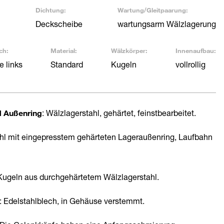
Dichtung:
Wartung/Gleitpaarung:
g
Deckscheibe
wartungsarm Wälzlagerung
ch:
Material:
Wälzkörper:
Innenaufbau:
 links
Standard
Kugeln
vollrollig
d Außenring
: Wälzlagerstahl, gehärtet, feinstbearbeitet.
ahl mit eingepresstem gehärteten Lageraußenring, Laufbahn
 Kugeln aus durchgehärtetem Wälzlagerstahl.
: Edelstahlblech, in Gehäuse verstemmt.