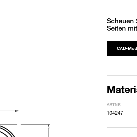
Schauen S
Seiten mi
CAD-Mod
Mater
ARTNR
104247