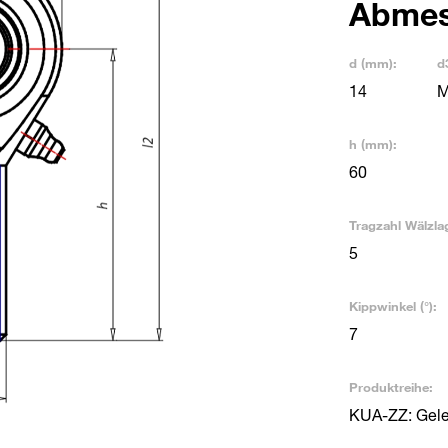
Abme
d (mm):
d
14
M
h (mm):
60
Tragzahl Wälzla
5
Kippwinkel (°):
7
Produktreihe:
KUA-ZZ: Gele