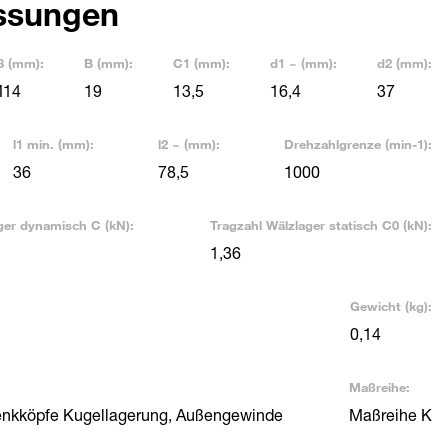
ssungen
3 (mm):
B (mm):
C1 (mm):
d1 ~ (mm):
d2 (mm):
14
19
13,5
16,4
37
l1 min. (mm):
l2 ~ (mm):
Drehzahlgrenze (min-1):
36
78,5
1000
ger dynamisch C (kN):
Tragzahl Wälzlager statisch C0 (kN):
1,36
Gewicht (kg):
0,14
Maßreihe:
nkköpfe Kugellagerung, Außengewinde
Maßreihe K