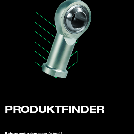
PRODUKTFINDER
Bohrungsdurchmesser
( d (mm) )