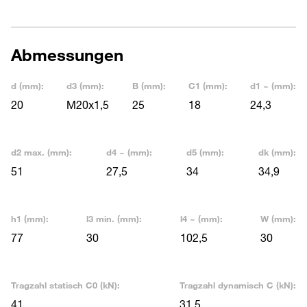
Abmessungen
d (mm):
d3 (mm):
B (mm):
C1 (mm):
d1 ~ (mm):
20
M20x1,5
25
18
24,3
d2 max. (mm):
d4 ~ (mm):
d5 (mm):
dk (mm):
51
27,5
34
34,9
h1 (mm):
l3 min. (mm):
l4 ~ (mm):
W (mm):
77
30
102,5
30
Tragzahl statisch C0 (kN):
Tragzahl dynamisch C (kN):
41
31,5