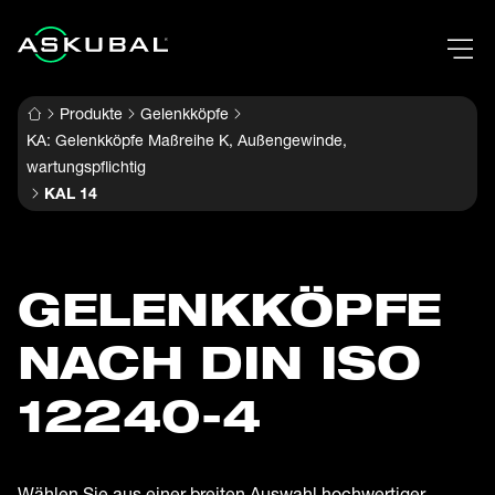
Produkte
Gelenkköpfe
KA: Gelenkköpfe Maßreihe K, Außengewinde,
wartungspflichtig
KAL 14
GELENK­KÖPFE
NACH DIN ISO
12240-4
Wählen Sie aus einer breiten Auswahl hochwertiger