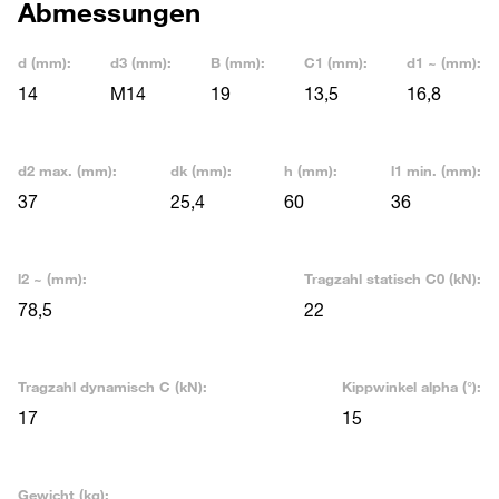
Abmessungen
d (mm):
d3 (mm):
B (mm):
C1 (mm):
d1 ~ (mm):
14
M14
19
13,5
16,8
d2 max. (mm):
dk (mm):
h (mm):
l1 min. (mm):
37
25,4
60
36
l2 ~ (mm):
Tragzahl statisch C0 (kN):
78,5
22
Tragzahl dynamisch C (kN):
Kippwinkel alpha (°):
17
15
Gewicht (kg):