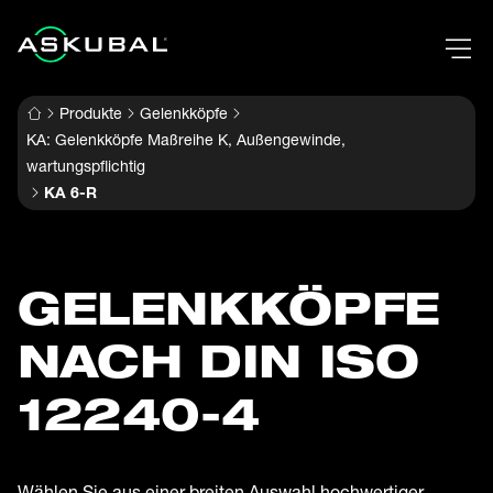
Produkte
Gelenkköpfe
KA: Gelenkköpfe Maßreihe K, Außengewinde,
wartungspflichtig
KA 6-R
GELENK­KÖPFE
NACH DIN ISO
12240-4
Wählen Sie aus einer breiten Auswahl hochwertiger