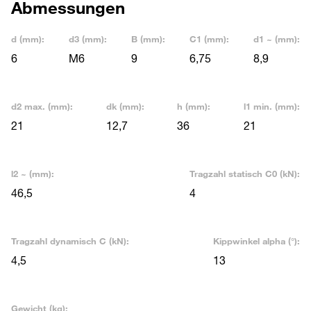
Abmessungen
d (mm):
d3 (mm):
B (mm):
C1 (mm):
d1 ~ (mm):
6
M6
9
6,75
8,9
d2 max. (mm):
dk (mm):
h (mm):
l1 min. (mm):
21
12,7
36
21
l2 ~ (mm):
Tragzahl statisch C0 (kN):
46,5
4
Tragzahl dynamisch C (kN):
Kippwinkel alpha (°):
4,5
13
Gewicht (kg):