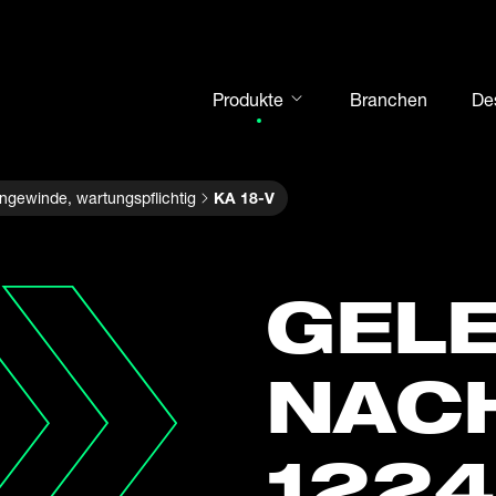
Produkte
Branchen
De
Gelenkköpfe
gewinde, wartungspflichtig
KA 18-V
Gelenklager
Motorsport
Wälzlager
GELE
Gehäuseeinheiten
Kurven- und Stützrollen
NACH
Welle-Nabe-Verbindungen
Gabelköpfe und Bolzen
1224
Stahlkugeln