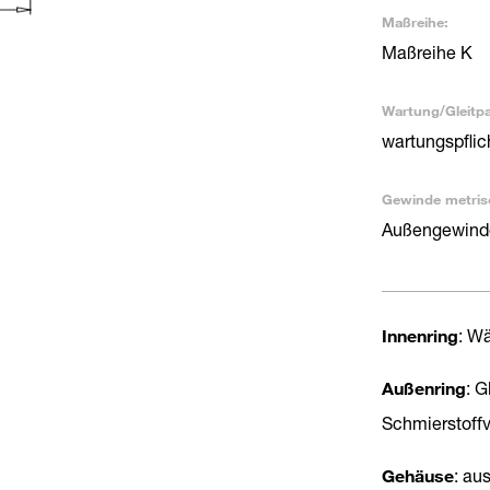
Maßreihe:
Maßreihe K
Wartung/Gleitp
wartungspflic
Gewinde metris
Außengewinde
Innenring
: Wä
Außenring
: 
Schmierstoffv
Gehäuse
: au