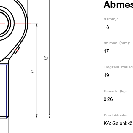
Abme
d (mm):
18
d2 max. (mm):
47
Tragzahl statisc
49
Gewicht (kg):
0,26
Produktreihe:
KA: Gelenkkö