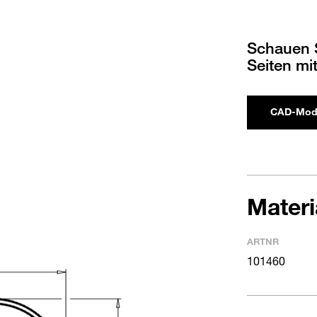
Schauen S
Seiten mi
CAD-Mod
Mater
ARTNR
101460