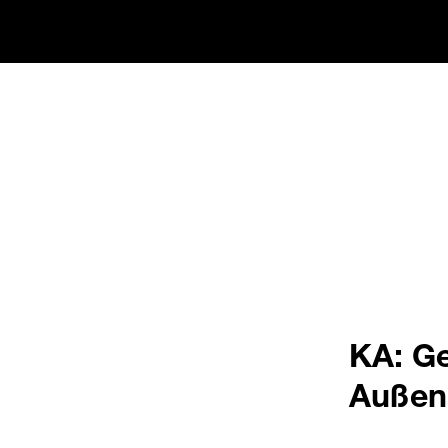
KA: G
Außen