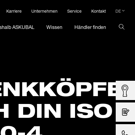
DE
Karriere
Unternehmen
Service
Kontakt
DE
shalb ASKUBAL
Wissen
Händler finden
EN
NK­KÖPFE
 DIN ISO
0-4