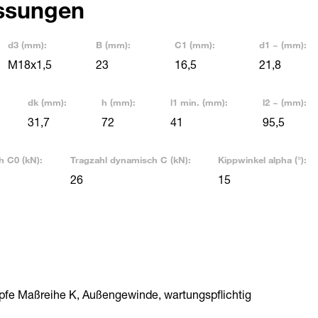
ssungen
d3 (mm):
B (mm):
C1 (mm):
d1 ~ (mm):
M18x1,5
23
16,5
21,8
dk (mm):
h (mm):
l1 min. (mm):
l2 ~ (mm):
31,7
72
41
95,5
h C0 (kN):
Tragzahl dynamisch C (kN):
Kippwinkel alpha (°):
26
15
pfe Maßreihe K, Außengewinde, wartungspflichtig