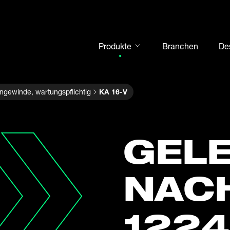
Produkte
Branchen
De
Gelenkköpfe
gewinde, wartungspflichtig
KA 16-V
Gelenklager
Motorsport
Wälzlager
GELE
Gehäuseeinheiten
Kurven- und Stützrollen
NACH
Welle-Nabe-Verbindungen
Gabelköpfe und Bolzen
1224
Stahlkugeln