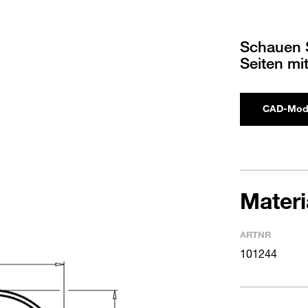
Schauen S
Seiten mi
CAD-Mod
Mater
ARTNR
101244