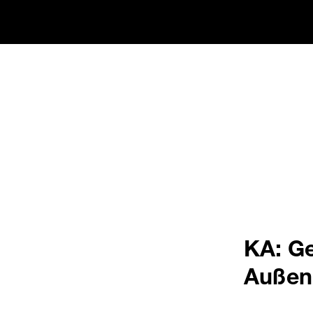
KA: G
Außen