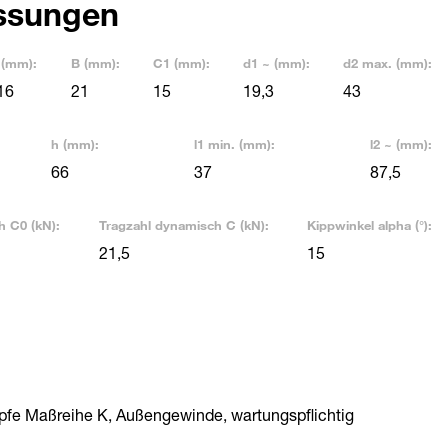
ssungen
 (mm):
B (mm):
C1 (mm):
d1 ~ (mm):
d2 max. (mm):
16
21
15
19,3
43
h (mm):
l1 min. (mm):
l2 ~ (mm):
66
37
87,5
h C0 (kN):
Tragzahl dynamisch C (kN):
Kippwinkel alpha (°):
21,5
15
pfe Maßreihe K, Außengewinde, wartungspflichtig