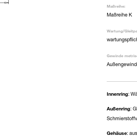
Maßreihe:
Maßreihe K
Wartung/Gleitp
wartungspflic
Gewinde metris
Außengewinde
Innenring
: Wä
Außenring
: 
Schmierstoffv
Gehäuse
: au