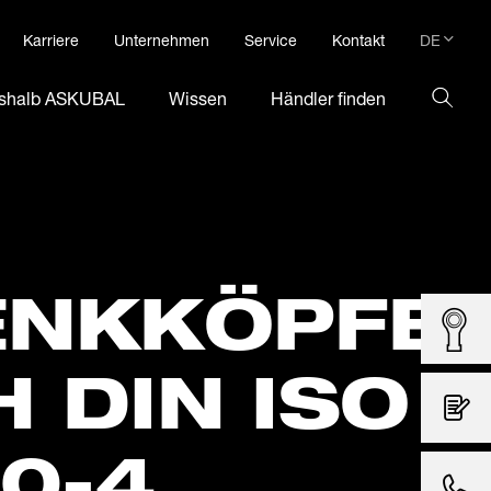
DE
Karriere
Unternehmen
Service
Kontakt
DE
shalb ASKUBAL
Wissen
Händler finden
EN
NK­KÖPFE
 DIN ISO
0-4