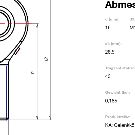
Abme
d (mm):
d3
16
M
dk (mm):
28,5
Tragzahl statisc
43
Gewicht (kg):
0,185
Produktreihe:
KA: Gelenkkö