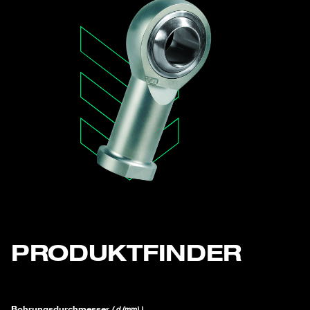
PRODUKTFINDER
Bohrungsdurchmesser
( d (mm) )