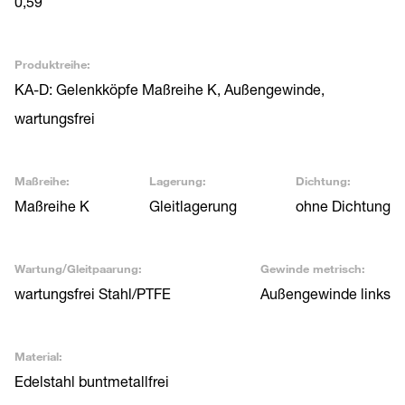
0,59
Produktreihe:
KA-D: Gelenkköpfe Maßreihe K, Außengewinde,
wartungsfrei
Maßreihe:
Lagerung:
Dichtung:
Maßreihe K
Gleitlagerung
ohne Dichtung
Wartung/Gleitpaarung:
Gewinde metrisch:
wartungsfrei Stahl/PTFE
Außengewinde links
Material:
Edelstahl buntmetallfrei