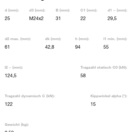
d (mm):
d3 (mm):
B (mm):
C1 (mm):
d1 ~ (mm):
25
M24x2
31
22
29,5
d2 max. (mm):
dk (mm):
h (mm):
l1 min. (mm):
61
42,8
94
55
l2 ~ (mm):
Tragzahl statisch C0 (kN):
124,5
58
Tragzahl dynamisch C (kN):
Kippwinkel alpha (°):
122
15
Gewicht (kg):