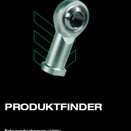
PRODUKTFINDER
Bohrungsdurchmesser
( d (mm) )