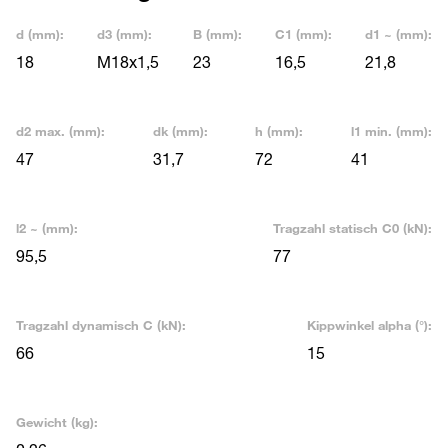
d (mm):
d3 (mm):
B (mm):
C1 (mm):
d1 ~ (mm):
18
M18x1,5
23
16,5
21,8
d2 max. (mm):
dk (mm):
h (mm):
l1 min. (mm):
47
31,7
72
41
l2 ~ (mm):
Tragzahl statisch C0 (kN):
95,5
77
Tragzahl dynamisch C (kN):
Kippwinkel alpha (°):
66
15
Gewicht (kg):