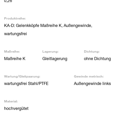
0,26
Produktreihe:
KA-D: Gelenkköpfe Maßreihe K, Außengewinde,
wartungsfrei
Maßreihe:
Lagerung:
Dichtung:
Maßreihe K
Gleitlagerung
ohne Dichtung
Wartung/Gleitpaarung:
Gewinde metrisch:
wartungsfrei Stahl/PTFE
Außengewinde links
Material:
hochvergütet