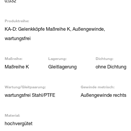
0,032
Produktreihe:
KA-D: Gelenkköpfe Maßreihe K, Außengewinde,
wartungsfrei
Maßreihe:
Lagerung:
Dichtung:
Maßreihe K
Gleitlagerung
ohne Dichtung
Wartung/Gleitpaarung:
Gewinde metrisch:
wartungsfrei Stahl/PTFE
Außengewinde rechts
Material:
hochvergütet