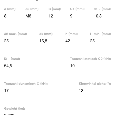
d (mm):
d3 (mm):
B (mm):
C1 (mm):
d1 ~ (mm):
8
M8
12
9
10,3
d2 max. (mm):
dk (mm):
h (mm):
l1 min. (mm):
25
15,8
42
25
l2 ~ (mm):
Tragzahl statisch C0 (kN):
54,5
19
Tragzahl dynamisch C (kN):
Kippwinkel alpha (°):
17
13
Gewicht (kg):