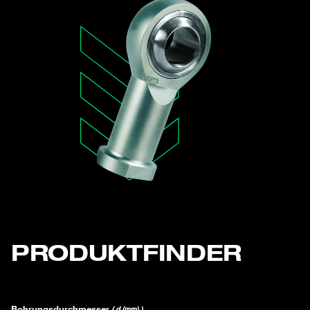
PRODUKTFINDER
Bohrungsdurchmesser
( d (mm) )