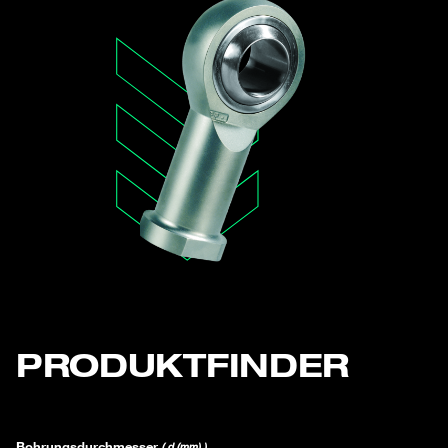
PRODUKTFINDER
Bohrungsdurchmesser
( d (mm) )