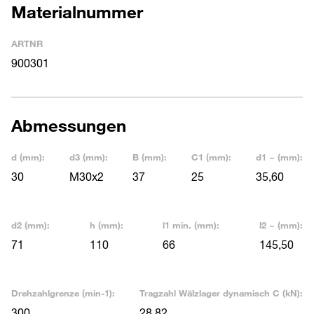
Materialnummer
ARTNR
900301
Abmessungen
d (mm):
d3 (mm):
B (mm):
C1 (mm):
d1 ~ (mm):
30
M30x2
37
25
35,60
d2 (mm):
h (mm):
l1 min. (mm):
l2 ~ (mm):
71
110
66
145,50
Drehzahlgrenze (min-1):
Tragzahl Wälzlager dynamisch C (kN):
300
28,82