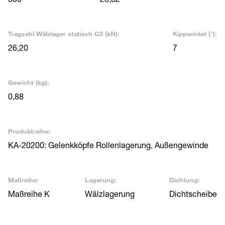
Tragzahl Wälzlager statisch C0 (kN):
Kippwinkel (°):
26,20
7
Gewicht (kg):
0,88
Produktreihe:
KA-20200: Gelenkköpfe Rollenlagerung, Außengewinde
Maßreihe:
Lagerung:
Dichtung:
Maßreihe K
Wälzlagerung
Dichtscheibe