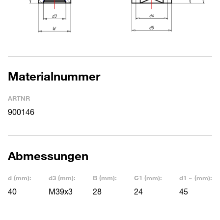
Materialnummer
ARTNR
900146
Abmessungen
d (mm):
d3 (mm):
B (mm):
C1 (mm):
d1 ~ (mm):
40
M39x3
28
24
45