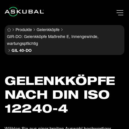
Produkte
Gelenkköpfe
GIR-DO: Gelenkköpfe Maßreihe E, Innengewinde,
wartungspflichtig
GIL 40-DO
GELENK­KÖPFE
NACH DIN ISO
12240-4
Wählen Sie aus einer breiten Auswahl hochwertiger