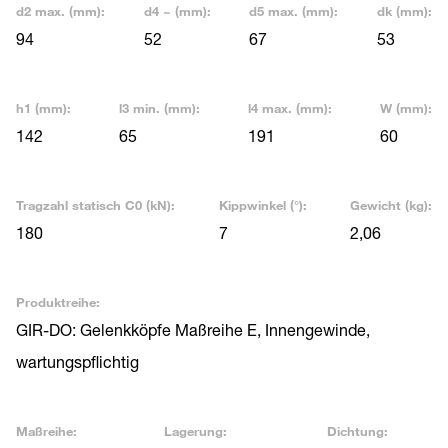
d2 max. (mm):
d4 ~ (mm):
d5 max. (mm):
dk (mm):
94
52
67
53
h1 (mm):
l3 min. (mm):
l4 max. (mm):
W (mm):
142
65
191
60
Tragzahl statisch C0 (kN):
Kippwinkel (°):
Gewicht (kg):
180
7
2,06
Produktreihe:
GIR-DO: Gelenkköpfe Maßreihe E, Innengewinde,
wartungspflichtig
Maßreihe:
Lagerung:
Dichtung: