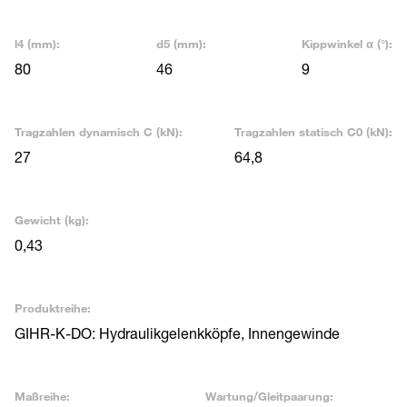
l4 (mm):
d5 (mm):
Kippwinkel α (°):
80
46
9
Tragzahlen dynamisch C (kN):
Tragzahlen statisch C0 (kN):
27
64,8
Gewicht (kg):
0,43
Produktreihe:
GIHR-K-DO: Hydraulikgelenkköpfe, Innengewinde
Maßreihe:
Wartung/Gleitpaarung: