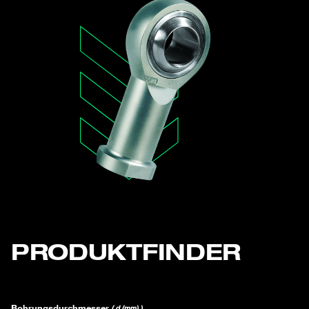
PRODUKTFINDER
Bohrungsdurchmesser
( d (mm) )