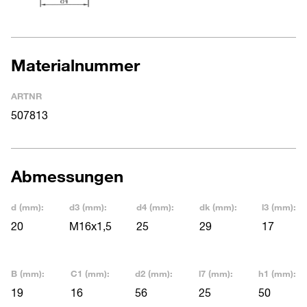
Materialnummer
ARTNR
507813
Abmessungen
d (mm):
d3 (mm):
d4 (mm):
dk (mm):
l3 (mm):
20
M16x1,5
25
29
17
B (mm):
C1 (mm):
d2 (mm):
l7 (mm):
h1 (mm):
19
16
56
25
50