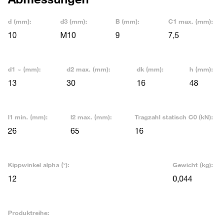
d (mm):
d3 (mm):
B (mm):
C1 max. (mm):
10
M10
9
7,5
d1 ~ (mm):
d2 max. (mm):
dk (mm):
h (mm):
13
30
16
48
l1 min. (mm):
l2 max. (mm):
Tragzahl statisch C0 (kN):
26
65
16
Kippwinkel alpha (°):
Gewicht (kg):
12
0,044
Produktreihe: