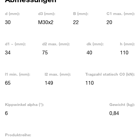
d (mm):
d3 (mm):
B (mm):
C1 max. (mm):
30
M30x2
22
20
d1 ~ (mm):
d2 max. (mm):
dk (mm):
h (mm):
34
75
40
110
l1 min. (mm):
l2 max. (mm):
Tragzahl statisch C0 (kN):
65
149
110
Kippwinkel alpha (°):
Gewicht (kg):
6
0,84
Produktreihe: