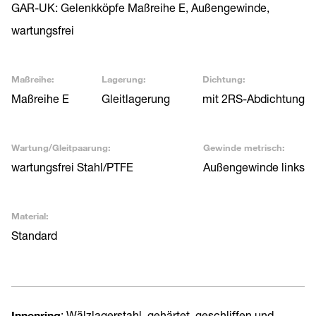
GAR-UK: Gelenkköpfe Maßreihe E, Außengewinde,
wartungsfrei
Maßreihe:
Lagerung:
Dichtung:
Maßreihe E
Gleitlagerung
mit 2RS-Abdichtung
Wartung/Gleitpaarung:
Gewinde metrisch:
wartungsfrei Stahl/PTFE
Außengewinde links
Material:
Standard
Innenring
: Wälzlagerstahl, gehärtet, geschliffen und