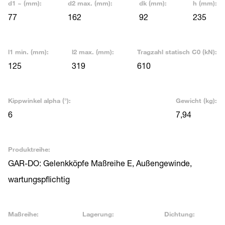
d1 ~ (mm):
d2 max. (mm):
dk (mm):
h (mm):
77
162
92
235
l1 min. (mm):
l2 max. (mm):
Tragzahl statisch C0 (kN):
125
319
610
Kippwinkel alpha (°):
Gewicht (kg):
6
7,94
Produktreihe:
GAR-DO: Gelenkköpfe Maßreihe E, Außengewinde,
wartungspflichtig
Maßreihe:
Lagerung:
Dichtung: