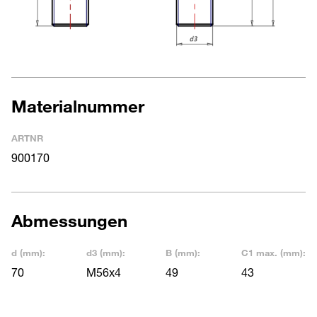
Materialnummer
ARTNR
900170
Abmessungen
d (mm):
d3 (mm):
B (mm):
C1 max. (mm):
70
M56x4
49
43