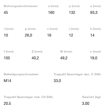
Bohrungsdurchmesser:
a (mm):
p (mm):
e (mm):
45
160
132
93,3
i (mm):
g (mm):
s (mm):
j (mm):
k (mm):
10
26,0
16
12
14
f (mm):
Z (mm):
Bi (mm):
n (mm):
105
40,2
49,2
19,0
Befestigungsschrauben:
Tragzahl Spannlager dyn. C (kN):
M14
33,0
Tragzahl Spannlager stat. C0 (kN):
Gewicht (kg):
20,5
3,00