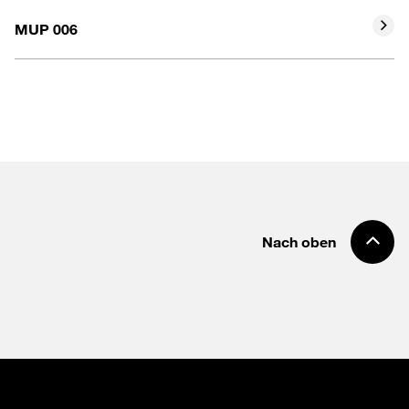
Bohrungsdurchmesser
30
MUP 006
Marke
ASAHI
Bohrungsdurchmesser
30
Marke
ASK
Nach oben