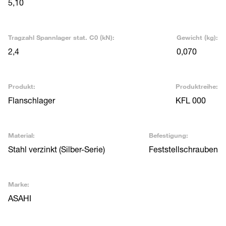
5,10
Tragzahl Spannlager stat. C0 (kN):
Gewicht (kg):
2,4
0,070
Produkt:
Produktreihe:
Flanschlager
KFL 000
Material:
Befestigung:
Stahl verzinkt (Silber-Serie)
Feststellschrauben
Marke:
ASAHI