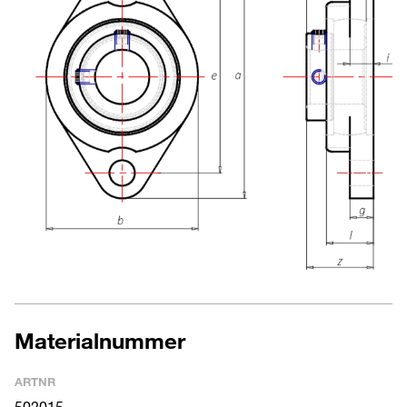
Materialnummer
ARTNR
502015