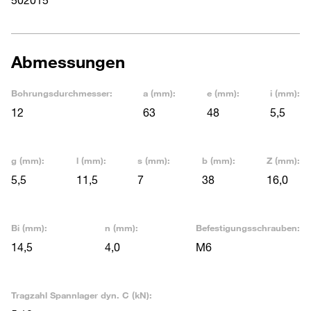
Abmessungen
Bohrungsdurchmesser:
a (mm):
e (mm):
i (mm):
12
63
48
5,5
g (mm):
l (mm):
s (mm):
b (mm):
Z (mm):
5,5
11,5
7
38
16,0
Bi (mm):
n (mm):
Befestigungsschrauben:
14,5
4,0
M6
Tragzahl Spannlager dyn. C (kN):