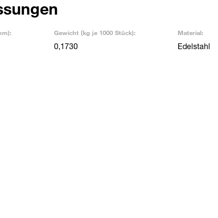
ssungen
mm):
Gewicht (kg je 1000 Stück):
Material:
0,1730
Edelstahl