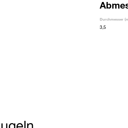
Abme
Durchmesser (
3,5
kugeln