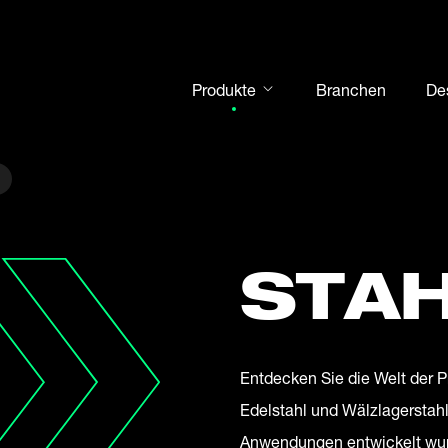
Produkte
Branchen
De
Gelenkköpfe
Gelenklager
Motorsport
Wälzlager
STA
Gehäuseeinheiten
Kurven- und Stützrollen
Welle-Nabe-Verbindungen
Entdecken Sie die Welt der 
Gabelköpfe und Bolzen
Edelstahl und Wälzlagerstahl,
Stahlkugeln
Anwendungen entwickelt wurd