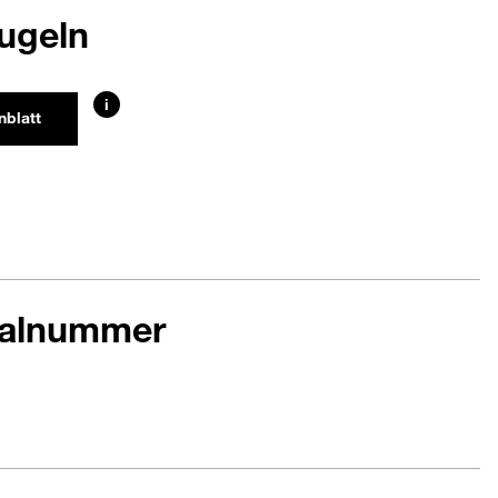
ugeln
i
nblatt
ialnummer