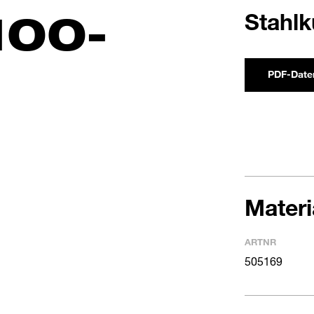
100-
Stahlk
PDF-Date
Mater
ARTNR
505169