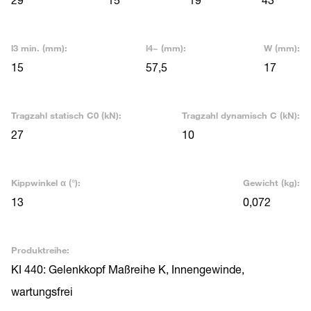
l3 min. (mm):
l4~ (mm):
W (mm):
15
57,5
17
Tragzahl statisch C0 (kN):
Tragzahl dynamisch C (kN):
27
10
Kippwinkel α (°):
Gewicht (kg):
13
0,072
Produktreihe:
KI 440: Gelenkkopf Maßreihe K, Innengewinde,
wartungsfrei