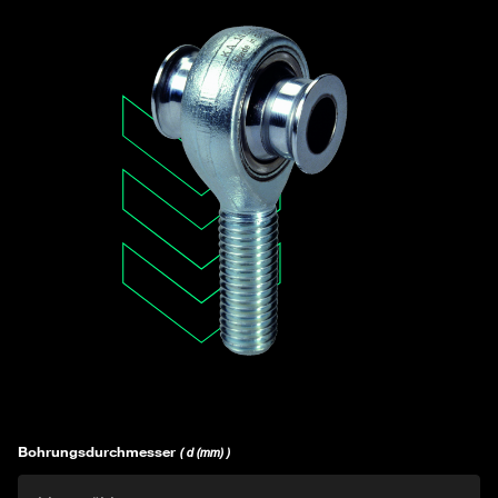
Bohrungsdurchmesser
( d (mm) )