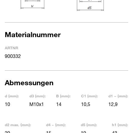
Materialnummer
ARTNR
900332
Abmessungen
d (mm):
d3 (mm):
B (mm):
C1 (mm):
d1 ~ (mm):
10
M10x1
14
10,5
12,9
d2 max. (mm):
d4 ~ (mm):
d5 (mm):
h1 (mm):
29
15
19
43