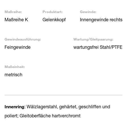
Maßreihe:
Produktart:
Gewinde:
Maßreihe K
Gelenkkopf
Innengewinde rechts
Gewindeausführung:
Wartung/Gleitpaarung:
Feingewinde
wartungsfrei Stahl/PTFE
Maßeinheit:
metrisch
Innenring
: Wälzlagerstahl, gehärtet, geschliffen und
poliert; Gleitoberfläche hartverchromt