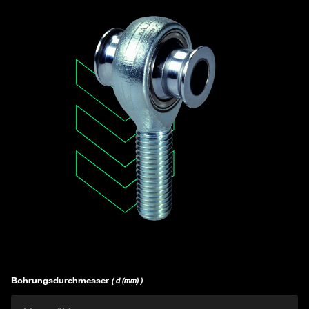
Bohrungsdurchmesser
( d (mm) )