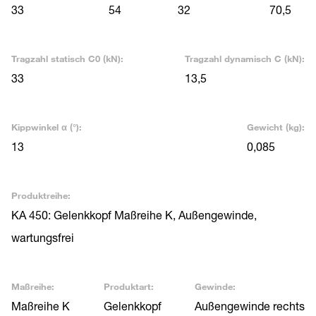
33
54
32
70,5
Tragzahl statisch C0 (kN):
Tragzahl dynamisch C (kN):
33
13,5
Kippwinkel α (°):
Gewicht (kg):
13
0,085
Produktreihe:
KA 450: Gelenkkopf Maßreihe K, Außengewinde,
wartungsfrei
Maßreihe:
Produktart:
Gewinde:
Maßreihe K
Gelenkkopf
Außengewinde rechts