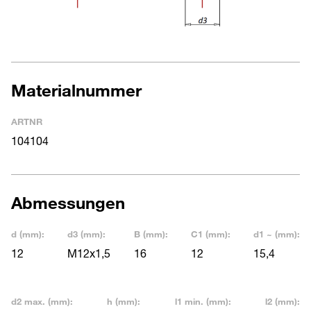
Materialnummer
ARTNR
104104
Abmessungen
d (mm):
d3 (mm):
B (mm):
C1 (mm):
d1 ~ (mm):
12
M12x1,5
16
12
15,4
d2 max. (mm):
h (mm):
l1 min. (mm):
l2 (mm):