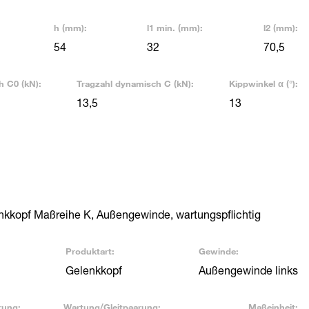
h (mm):
l1 min. (mm):
l2 (mm):
54
32
70,5
h C0 (kN):
Tragzahl dynamisch C (kN):
Kippwinkel α (°):
13,5
13
nkkopf Maßreihe K, Außengewinde, wartungspflichtig
Produktart:
Gewinde:
Gelenkkopf
Außengewinde links
rung:
Wartung/Gleitpaarung:
Maßeinheit: