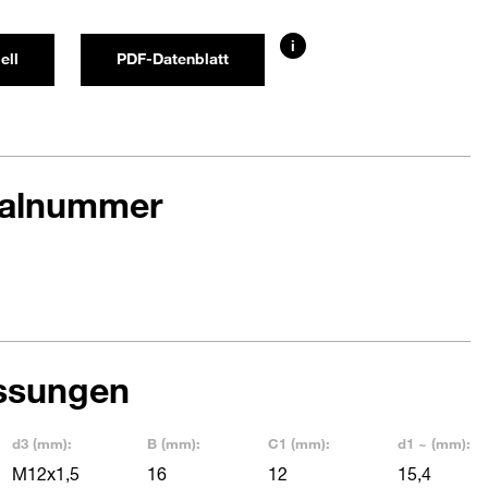
i
ell
PDF-Datenblatt
ialnummer
ssungen
d3 (mm):
B (mm):
C1 (mm):
d1 ~ (mm):
M12x1,5
16
12
15,4