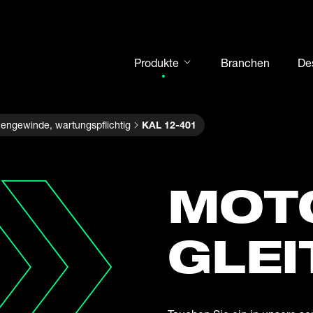
Produkte
Branchen
De
Gelenkköpfe
engewinde, wartungspflichtig
KAL 12-401
Gelenklager
Motorsport
Wälzlager
MOT
Gehäuseeinheiten
Kurven- und Stützrollen
GLEI
Welle-Nabe-Verbindungen
Gabelköpfe und Bolzen
Stahlkugeln