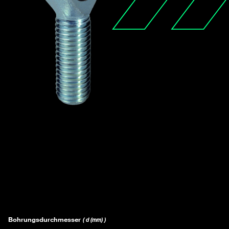
Bohrungsdurchmesser
( d (mm) )