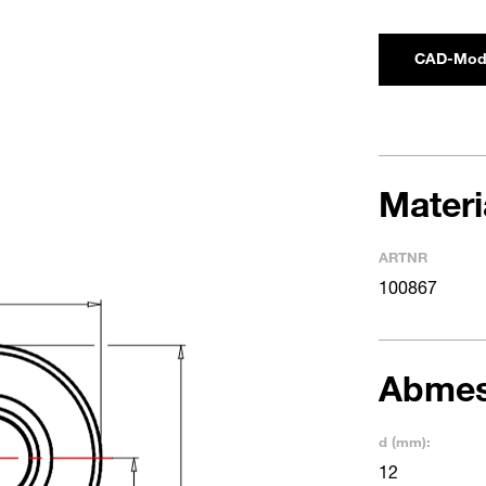
CAD-Mod
Mater
ARTNR
100867
Abme
d (mm):
12