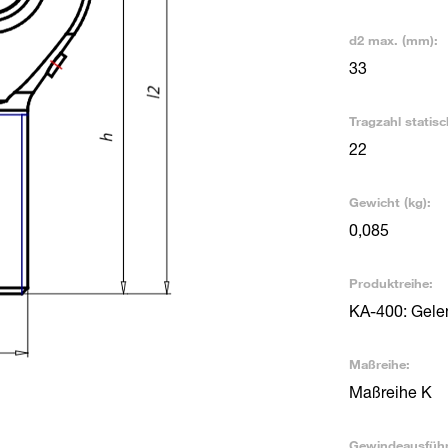
d2 max. (mm):
33
Tragzahl statisc
22
Gewicht (kg):
0,085
Produktreihe:
KA-400: Gele
Maßreihe:
Maßreihe K
Gewindeausfüh