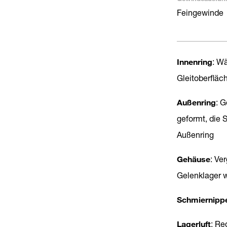
Feingewinde
Innenring
: Wä
Gleitoberfläc
Außenring
: 
geformt, die 
Außenring
Gehäuse
: Ve
Gelenklager w
Schmiernipp
Lagerluft
: Re