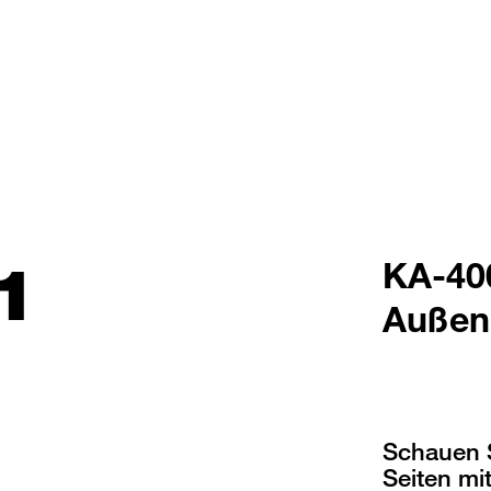
1
KA-40
Außen
Schauen S
Seiten mi