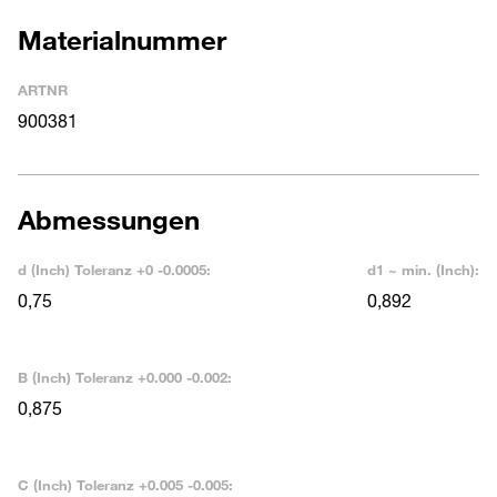
Materialnummer
ARTNR
900381
Abmessungen
d (Inch) Toleranz +0 -0.0005:
d1 ~ min. (Inch):
0,75
0,892
B (Inch) Toleranz +0.000 -0.002:
0,875
C (Inch) Toleranz +0.005 -0.005: