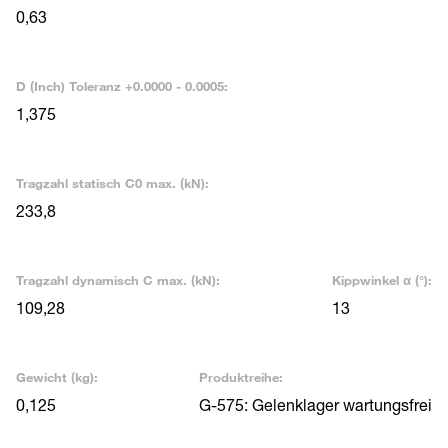
0,63
D (Inch) Toleranz +0.0000 - 0.0005:
1,375
Tragzahl statisch C0 max. (kN):
233,8
Tragzahl dynamisch C max. (kN):
Kippwinkel α (°):
109,28
13
Gewicht (kg):
Produktreihe:
0,125
G-575: Gelenklager wartungsfrei