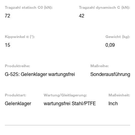
Tragzahl statisch C0 (kN):
Tragzahl dynamisch C (kN):
72
42
Kippwinkel α (°):
Gewicht (kg):
15
0,09
Produktreihe:
Maßreihe:
G-525: Gelenklager wartungsfrei
Sonderausführung
Produktart:
Wartung/Gleitlagerung:
Maßeinheit:
Gelenklager
wartungsfrei Stahl/PTFE
Inch